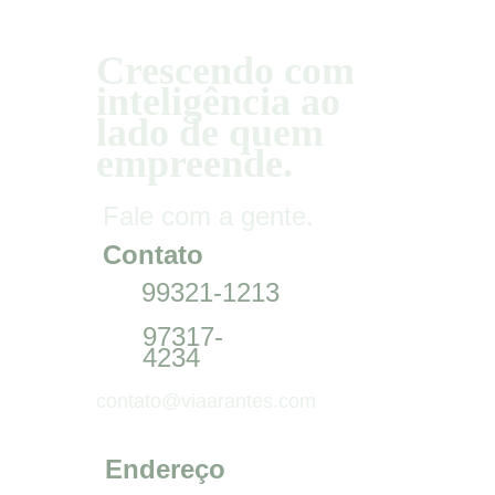
Crescendo com 
inteligência ao 
lado de quem 
empreende.
Fale com a gente.
Contato
99321-1213
31
97317-
3
4234
1
contato@viaarantes.com
Endereço