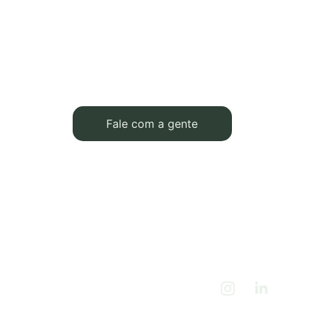
a 
contabilidade 
da sua 
revenda 
de veículos
?
Fale com a gente
até três 
dias